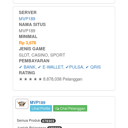
SERVER
MVP189
NAMA SITUS
MVP189
MINIMAL
Rp
3,678
JENIS GAME
SLOT, CASINO, SPORT
PEMBAYARAN
✔ BANK, ✔ E-WALLET, ✔PULSA, ✔ QRIS
RATING
★ ★ ★ ★ ★ 8.878,038 Pelanggan
MVP189
Lihat Profile
Chat Pelanggan
Semua Produk
678303
Jumlah Pelanggan