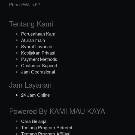
Phone/WA.
+62
Tentang Kami
Perusahaan Kami
Aturan main
Syarat Layanan
Kebijakan Privasi
Payment Methods
Customer Support
Jam Operasional
Jam Layanan
24 Jam Online
Powered By KAMI MAU KAYA
Cara Belanja
Tentang Program Referral
Tentang Program Affiliasi