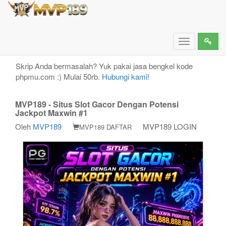
MVP189 - Situs Slot Gacor Dengan Potensi Jackpot
Maxwin #1
Toggle
navigation
Skrip Anda bermasalah? Yuk pakai jasa bengkel kode
phpmu.com :) Mulai 50rb.
Hubungi kami!
MVP189 - Situs Slot Gacor Dengan Potensi
Jackpot Maxwin #1
Oleh
MVP189
MVP189 LOGIN
MVP189 DAFTAR