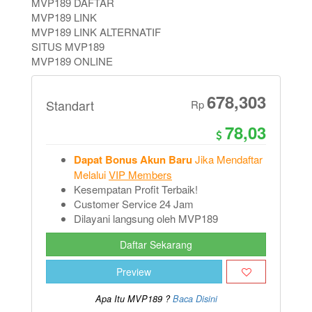
MVP189 DAFTAR
MVP189 LINK
MVP189 LINK ALTERNATIF
SITUS MVP189
MVP189 ONLINE
678,303
Standart
Rp
78,03
Dapat Bonus Akun Baru
Jika Mendaftar
Melalui
VIP Members
Kesempatan Profit Terbaik!
Customer Service 24 Jam
Dilayani langsung oleh MVP189
Daftar Sekarang
Preview
Apa Itu MVP189 ?
Baca Disini