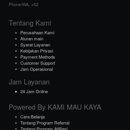
Phone/WA.
+62
Tentang Kami
Perusahaan Kami
Aturan main
Syarat Layanan
Kebijakan Privasi
Payment Methods
Customer Support
Jam Operasional
Jam Layanan
24 Jam Online
Powered By KAMI MAU KAYA
Cara Belanja
Tentang Program Referral
Tentang Program Affiliasi