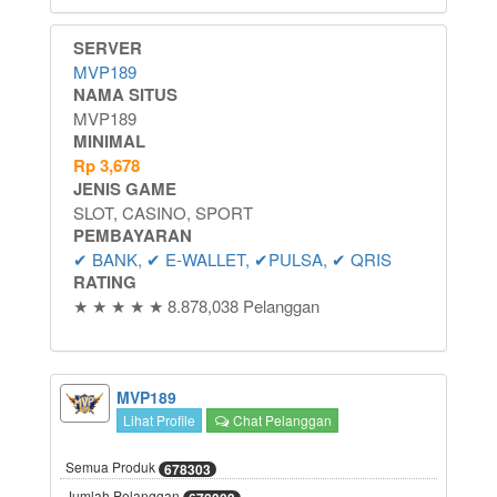
SERVER
MVP189
NAMA SITUS
MVP189
MINIMAL
Rp
3,678
JENIS GAME
SLOT, CASINO, SPORT
PEMBAYARAN
✔ BANK, ✔ E-WALLET, ✔PULSA, ✔ QRIS
RATING
★ ★ ★ ★ ★ 8.878,038 Pelanggan
MVP189
Lihat Profile
Chat Pelanggan
Semua Produk
678303
Jumlah Pelanggan