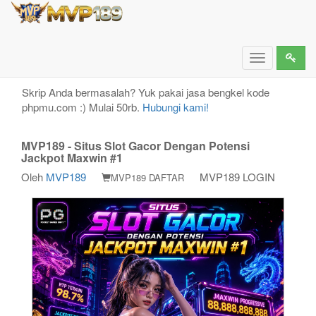
MVP189 - Situs Slot Gacor Dengan Potensi Jackpot
Maxwin #1
Toggle
navigation
Skrip Anda bermasalah? Yuk pakai jasa bengkel kode
phpmu.com :) Mulai 50rb.
Hubungi kami!
MVP189 - Situs Slot Gacor Dengan Potensi
Jackpot Maxwin #1
Oleh
MVP189
MVP189 LOGIN
MVP189 DAFTAR