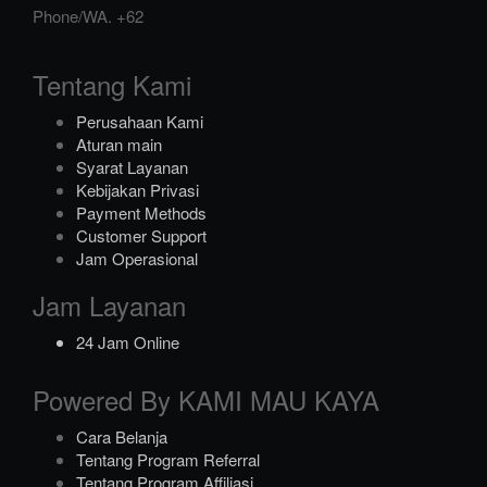
Phone/WA.
+62
Tentang Kami
Perusahaan Kami
Aturan main
Syarat Layanan
Kebijakan Privasi
Payment Methods
Customer Support
Jam Operasional
Jam Layanan
24 Jam Online
Powered By KAMI MAU KAYA
Cara Belanja
Tentang Program Referral
Tentang Program Affiliasi