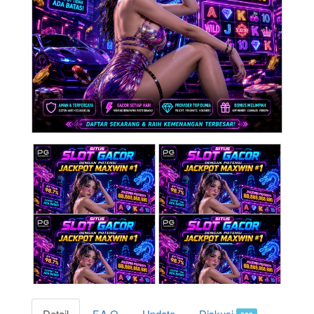
Detail
F.A.Q
Update
Diskusi