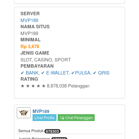
SERVER
MVP189
NAMA SITUS
MVP189
MINIMAL
Rp
3,678
JENIS GAME
SLOT, CASINO, SPORT
PEMBAYARAN
✔ BANK, ✔ E-WALLET, ✔PULSA, ✔ QRIS
RATING
★ ★ ★ ★ ★ 8.878,038 Pelanggan
MVP189
Lihat Profile
Chat Pelanggan
Semua Produk
678303
Jumlah Pelanggan