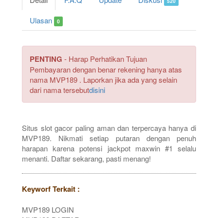
520
Ulasan
0
PENTING
- Harap Perhatikan Tujuan
Pembayaran dengan benar rekening hanya atas
nama MVP189 . Laporkan jika ada yang selain
dari nama tersebut
disini
Situs slot gacor paling aman dan terpercaya hanya di
MVP189. Nikmati setiap putaran dengan penuh
harapan karena potensi jackpot maxwin #1 selalu
menanti. Daftar sekarang, pasti menang!
Keyworf Terkait :
MVP189 LOGIN