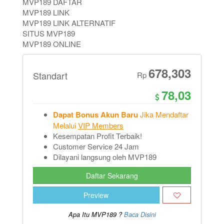
MVP189 DAFTAR
MVP189 LINK
MVP189 LINK ALTERNATIF
SITUS MVP189
MVP189 ONLINE
678,303
Standart
Rp
78,03
Dapat Bonus Akun Baru
Jika Mendaftar
Melalui
VIP Members
Kesempatan Profit Terbaik!
Customer Service 24 Jam
Dilayani langsung oleh MVP189
Daftar Sekarang
Preview
Apa Itu MVP189 ?
Baca Disini