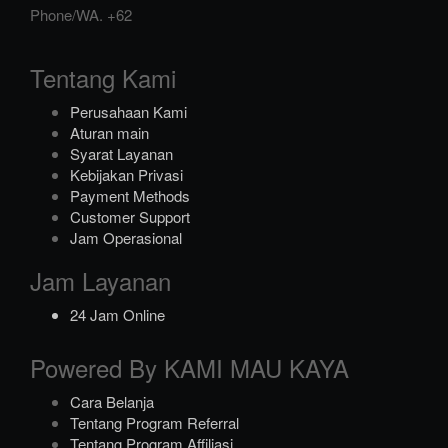
Phone/WA.
+62
Tentang Kami
Perusahaan Kami
Aturan main
Syarat Layanan
Kebijakan Privasi
Payment Methods
Customer Support
Jam Operasional
Jam Layanan
24 Jam Online
Powered By KAMI MAU KAYA
Cara Belanja
Tentang Program Referral
Tentang Program Affiliasi