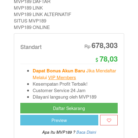
MVP189 DAFTAR
MVP189 LINK
MVP189 LINK ALTERNATIF
SITUS MVP189
MVP189 ONLINE
678,303
Standart
Rp
78,03
Dapat Bonus Akun Baru
Jika Mendaftar
Melalui
VIP Members
Kesempatan Profit Terbaik!
Customer Service 24 Jam
Dilayani langsung oleh MVP189
Daftar Sekarang
Preview
Apa Itu MVP189 ?
Baca Disini