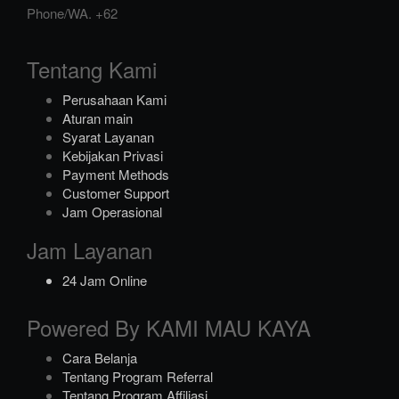
Phone/WA.
+62
Tentang Kami
Perusahaan Kami
Aturan main
Syarat Layanan
Kebijakan Privasi
Payment Methods
Customer Support
Jam Operasional
Jam Layanan
24 Jam Online
Powered By KAMI MAU KAYA
Cara Belanja
Tentang Program Referral
Tentang Program Affiliasi