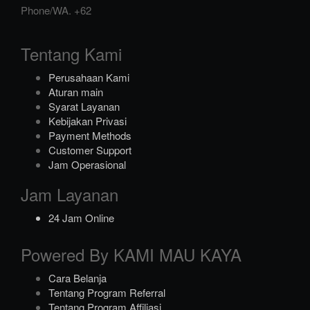
Phone/WA.
+62
Tentang Kami
Perusahaan Kami
Aturan main
Syarat Layanan
Kebijakan Privasi
Payment Methods
Customer Support
Jam Operasional
Jam Layanan
24 Jam Online
Powered By KAMI MAU KAYA
Cara Belanja
Tentang Program Referral
Tentang Program Affiliasi