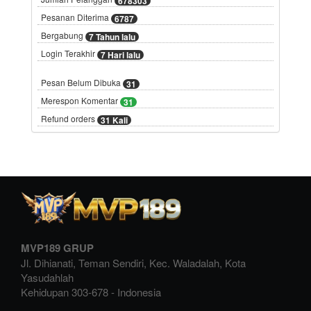
678303
Pesanan Diterima
6787
Bergabung
7 Tahun lalu
Login Terakhir
7 Hari lalu
Pesan Belum Dibuka
31
Merespon Komentar
31
Refund orders
31 Kali
MVP189 GRUP
Jl. Dihianati, Teman Sendiri, Kec. Waladalah, Kota
Yasudahlah
Kehidupan
303-678
-
Indonesia