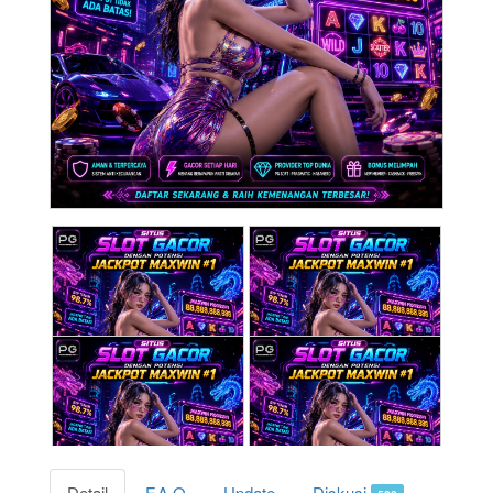
Detail
F.A.Q
Update
Diskusi