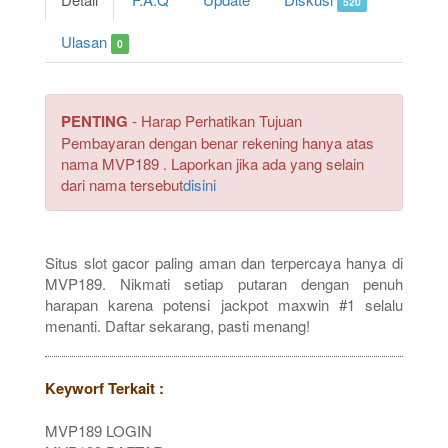
520
Ulasan
0
PENTING
- Harap Perhatikan Tujuan
Pembayaran dengan benar rekening hanya atas
nama MVP189 . Laporkan jika ada yang selain
dari nama tersebut
disini
Situs slot gacor paling aman dan terpercaya hanya di
MVP189. Nikmati setiap putaran dengan penuh
harapan karena potensi jackpot maxwin #1 selalu
menanti. Daftar sekarang, pasti menang!
Keyworf Terkait :
MVP189 LOGIN