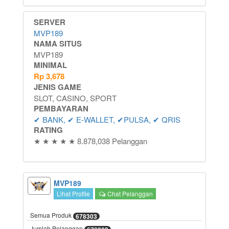
SERVER
MVP189
NAMA SITUS
MVP189
MINIMAL
Rp
3,678
JENIS GAME
SLOT, CASINO, SPORT
PEMBAYARAN
✔ BANK, ✔ E-WALLET, ✔PULSA, ✔ QRIS
RATING
★ ★ ★ ★ ★ 8.878,038 Pelanggan
MVP189
Lihat Profile
Chat Pelanggan
Semua Produk
678303
Jumlah Pelanggan