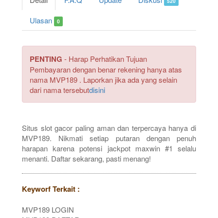
520
Ulasan
0
PENTING
- Harap Perhatikan Tujuan
Pembayaran dengan benar rekening hanya atas
nama MVP189 . Laporkan jika ada yang selain
dari nama tersebut
disini
Situs slot gacor paling aman dan terpercaya hanya di
MVP189. Nikmati setiap putaran dengan penuh
harapan karena potensi jackpot maxwin #1 selalu
menanti. Daftar sekarang, pasti menang!
Keyworf Terkait :
MVP189 LOGIN