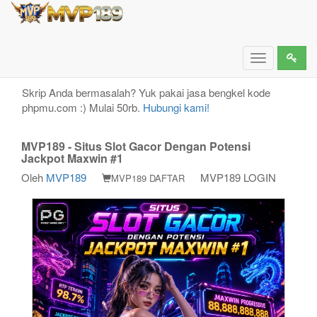
MVP189 - Situs Slot Gacor Dengan Potensi Jackpot
Maxwin #1
Toggle
navigation
Skrip Anda bermasalah? Yuk pakai jasa bengkel kode
phpmu.com :) Mulai 50rb.
Hubungi kami!
MVP189 - Situs Slot Gacor Dengan Potensi
Jackpot Maxwin #1
Oleh
MVP189
MVP189 LOGIN
MVP189 DAFTAR