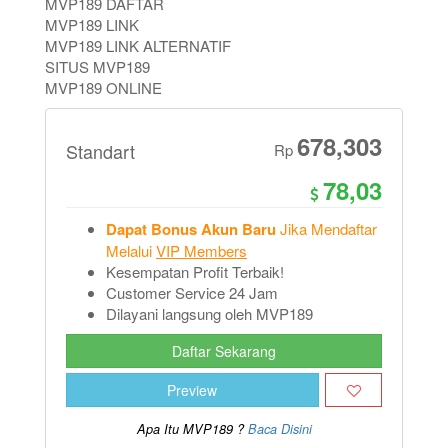
MVP189 DAFTAR
MVP189 LINK
MVP189 LINK ALTERNATIF
SITUS MVP189
MVP189 ONLINE
678,303
Standart
Rp
78,03
Dapat Bonus Akun Baru
Jika Mendaftar
Melalui
VIP Members
Kesempatan Profit Terbaik!
Customer Service 24 Jam
Dilayani langsung oleh MVP189
Daftar Sekarang
Preview
Apa Itu MVP189 ?
Baca Disini