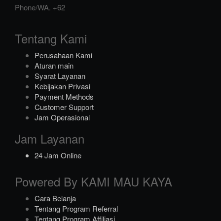
Phone/WA.
+62
Tentang Kami
Perusahaan Kami
Aturan main
Syarat Layanan
Kebijakan Privasi
Payment Methods
Customer Support
Jam Operasional
Jam Layanan
24 Jam Online
Powered By KAMI MAU KAYA
Cara Belanja
Tentang Program Referral
Tentang Program Affiliasi