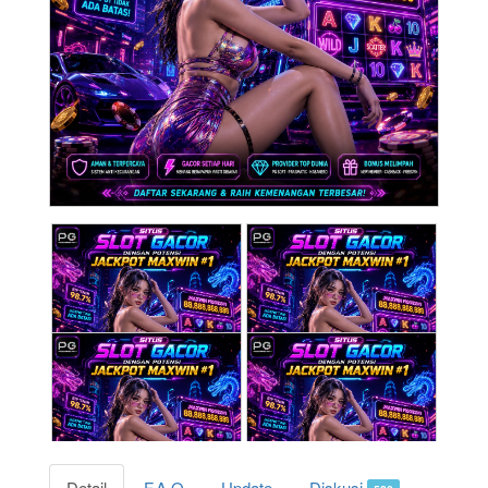
Detail
F.A.Q
Update
Diskusi