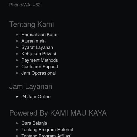
Phone/WA.
+62
Tentang Kami
Perusahaan Kami
Aturan main
Syarat Layanan
Kebijakan Privasi
Payment Methods
Customer Support
Jam Operasional
Jam Layanan
24 Jam Online
Powered By KAMI MAU KAYA
Cara Belanja
Tentang Program Referral
Tentang Program Affiliasi