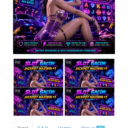
Detail
F.A.Q
Update
Diskusi