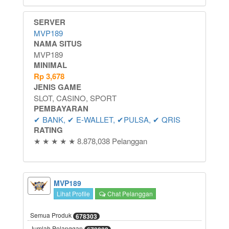
SERVER
MVP189
NAMA SITUS
MVP189
MINIMAL
Rp
3,678
JENIS GAME
SLOT, CASINO, SPORT
PEMBAYARAN
✔ BANK, ✔ E-WALLET, ✔PULSA, ✔ QRIS
RATING
★ ★ ★ ★ ★ 8.878,038 Pelanggan
MVP189
Lihat Profile
Chat Pelanggan
Semua Produk
678303
Jumlah Pelanggan