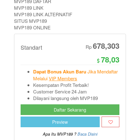
MVP189 DAFTAR
MVP189 LINK
MVP189 LINK ALTERNATIF
SITUS MVP189
MVP189 ONLINE
678,303
Standart
Rp
78,03
Dapat Bonus Akun Baru
Jika Mendaftar
Melalui
VIP Members
Kesempatan Profit Terbaik!
Customer Service 24 Jam
Dilayani langsung oleh MVP189
Daftar Sekarang
Preview
Apa Itu MVP189 ?
Baca Disini