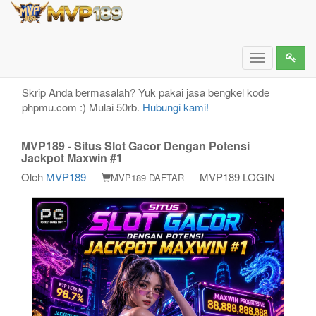
MVP189 - Situs Slot Gacor Dengan Potensi Jackpot
Maxwin #1
Toggle
navigation
Skrip Anda bermasalah? Yuk pakai jasa bengkel kode
phpmu.com :) Mulai 50rb.
Hubungi kami!
MVP189 - Situs Slot Gacor Dengan Potensi
Jackpot Maxwin #1
Oleh
MVP189
MVP189 LOGIN
MVP189 DAFTAR