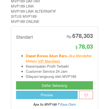
MVP189 DAFTAR
MVP189 LINK
MVP189 LINK ALTERNATIF
SITUS MVP189
MVP189 ONLINE
678,303
Standart
Rp
78,03
Dapat Bonus Akun Baru
Jika Mendaftar
Melalui
VIP Members
Kesempatan Profit Terbaik!
Customer Service 24 Jam
Dilayani langsung oleh MVP189
Daftar Sekarang
Preview
Apa Itu MVP189 ?
Baca Disini