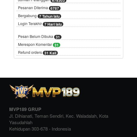
678303
Pesanan Diterima
6787
Bergabung
7 Tahun lalu
Login Terakhir
7 Hari lalu
Pesan Belum Dibuka
31
Merespon Komentar
31
Refund orders
31 Kali
MVP189 GRUP
Jl. Dihianati, Teman Sendiri, Kec. Waladalah, Kota
Yasudahlah
Kehidupan
303-678
-
Indonesia