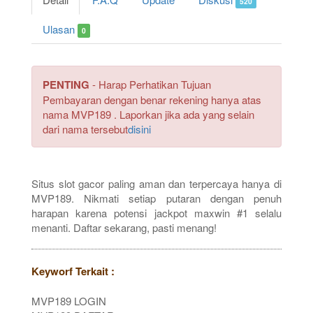
520
Ulasan
0
PENTING
- Harap Perhatikan Tujuan
Pembayaran dengan benar rekening hanya atas
nama MVP189 . Laporkan jika ada yang selain
dari nama tersebut
disini
Situs slot gacor paling aman dan terpercaya hanya di
MVP189. Nikmati setiap putaran dengan penuh
harapan karena potensi jackpot maxwin #1 selalu
menanti. Daftar sekarang, pasti menang!
Keyworf Terkait :
MVP189 LOGIN