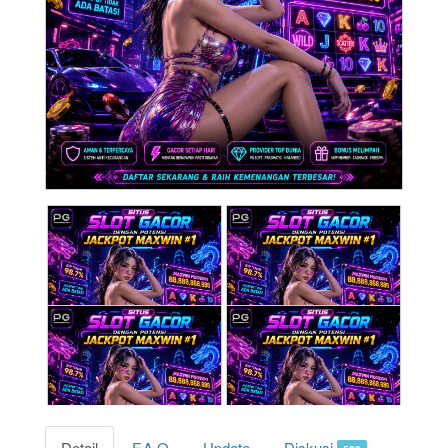
Detail
F.A.Q
Update
Diskusi