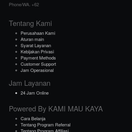
Phone/WA.
+62
Tentang Kami
Perusahaan Kami
Aturan main
Syarat Layanan
Kebijakan Privasi
Payment Methods
Customer Support
Jam Operasional
Jam Layanan
24 Jam Online
Powered By KAMI MAU KAYA
Cara Belanja
Tentang Program Referral
Tentang Program Affiliasi