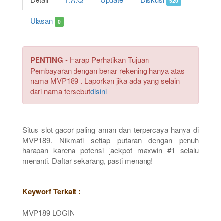
520
Ulasan
0
PENTING
- Harap Perhatikan Tujuan
Pembayaran dengan benar rekening hanya atas
nama MVP189 . Laporkan jika ada yang selain
dari nama tersebut
disini
Situs slot gacor paling aman dan terpercaya hanya di
MVP189. Nikmati setiap putaran dengan penuh
harapan karena potensi jackpot maxwin #1 selalu
menanti. Daftar sekarang, pasti menang!
Keyworf Terkait :
MVP189 LOGIN