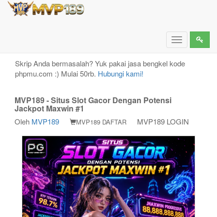
MVP189 - Situs Slot Gacor Dengan Potensi Jackpot
Maxwin #1
Toggle
navigation
Skrip Anda bermasalah? Yuk pakai jasa bengkel kode
phpmu.com :) Mulai 50rb.
Hubungi kami!
MVP189 - Situs Slot Gacor Dengan Potensi
Jackpot Maxwin #1
Oleh
MVP189
MVP189 LOGIN
MVP189 DAFTAR