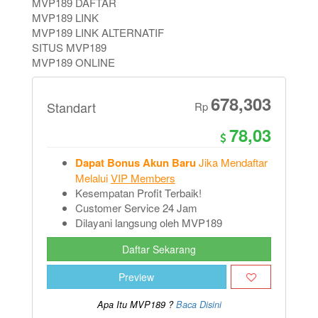
MVP189 DAFTAR
MVP189 LINK
MVP189 LINK ALTERNATIF
SITUS MVP189
MVP189 ONLINE
678,303
Standart
Rp
78,03
Dapat Bonus Akun Baru
Jika Mendaftar
Melalui
VIP Members
Kesempatan Profit Terbaik!
Customer Service 24 Jam
Dilayani langsung oleh MVP189
Daftar Sekarang
Preview
Apa Itu MVP189 ?
Baca Disini