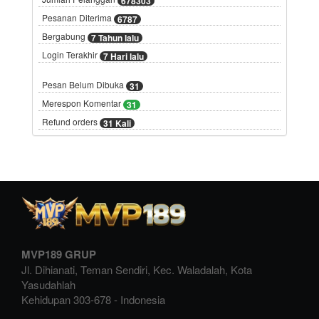
678303
Pesanan Diterima
6787
Bergabung
7 Tahun lalu
Login Terakhir
7 Hari lalu
Pesan Belum Dibuka
31
Merespon Komentar
31
Refund orders
31 Kali
MVP189 GRUP
Jl. Dihianati, Teman Sendiri, Kec. Waladalah, Kota
Yasudahlah
Kehidupan
303-678
-
Indonesia