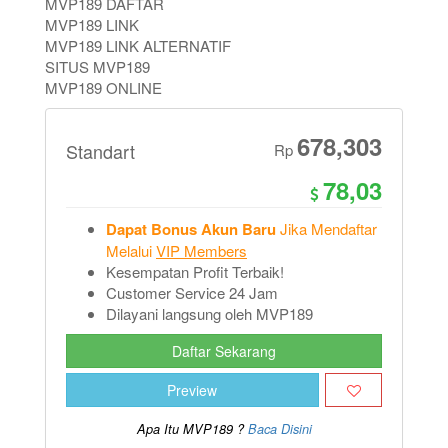
MVP189 DAFTAR
MVP189 LINK
MVP189 LINK ALTERNATIF
SITUS MVP189
MVP189 ONLINE
678,303
Standart
Rp
78,03
Dapat Bonus Akun Baru
Jika Mendaftar
Melalui
VIP Members
Kesempatan Profit Terbaik!
Customer Service 24 Jam
Dilayani langsung oleh MVP189
Daftar Sekarang
Preview
Apa Itu MVP189 ?
Baca Disini