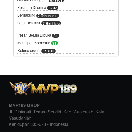
678303
Pesanan Diterima
6787
Bergabung
7 Tahun lalu
Login Terakhir
7 Hari lalu
Pesan Belum Dibuka
31
Merespon Komentar
31
Refund orders
31 Kali
MVP189 GRUP
Jl. Dihianati, Teman Sendiri, Kec. Waladalah, Kota
Yasudahlah
Kehidupan
303-678
-
Indonesia