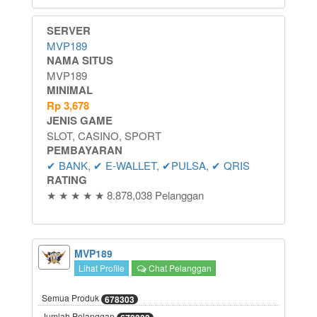
SERVER
MVP189
NAMA SITUS
MVP189
MINIMAL
Rp
3,678
JENIS GAME
SLOT, CASINO, SPORT
PEMBAYARAN
✔ BANK, ✔ E-WALLET, ✔PULSA, ✔ QRIS
RATING
★ ★ ★ ★ ★ 8.878,038 Pelanggan
MVP189
Lihat Profile
Chat Pelanggan
Semua Produk
678303
Jumlah Pelanggan