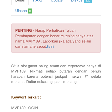
520
Ulasan
0
PENTING
- Harap Perhatikan Tujuan
Pembayaran dengan benar rekening hanya atas
nama MVP189 . Laporkan jika ada yang selain
dari nama tersebut
disini
Situs slot gacor paling aman dan terpercaya hanya di
MVP189. Nikmati setiap putaran dengan penuh
harapan karena potensi jackpot maxwin #1 selalu
menanti. Daftar sekarang, pasti menang!
Keyworf Terkait :
MVP189 LOGIN