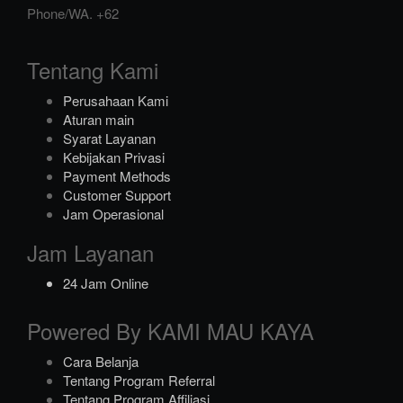
Phone/WA.
+62
Tentang Kami
Perusahaan Kami
Aturan main
Syarat Layanan
Kebijakan Privasi
Payment Methods
Customer Support
Jam Operasional
Jam Layanan
24 Jam Online
Powered By KAMI MAU KAYA
Cara Belanja
Tentang Program Referral
Tentang Program Affiliasi