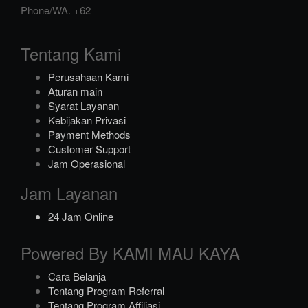
Phone/WA.
+62
Tentang Kami
Perusahaan Kami
Aturan main
Syarat Layanan
Kebijakan Privasi
Payment Methods
Customer Support
Jam Operasional
Jam Layanan
24 Jam Online
Powered By KAMI MAU KAYA
Cara Belanja
Tentang Program Referral
Tentang Program Affiliasi