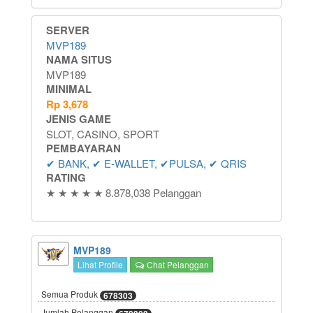
SERVER
MVP189
NAMA SITUS
MVP189
MINIMAL
Rp
3,678
JENIS GAME
SLOT, CASINO, SPORT
PEMBAYARAN
✔ BANK, ✔ E-WALLET, ✔PULSA, ✔ QRIS
RATING
★ ★ ★ ★ ★ 8.878,038 Pelanggan
MVP189
Lihat Profile
Chat Pelanggan
Semua Produk
678303
Jumlah Pelanggan