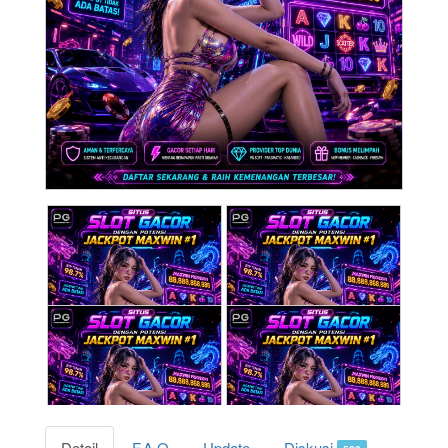
Detail
F.A.Q
Update
Diskusi