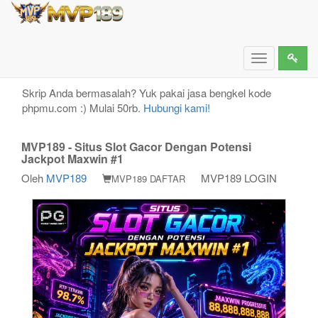
MVP189 - Situs Slot Gacor Dengan Potensi Jackpot
Maxwin #1
Toggle
navigation
Skrip Anda bermasalah? Yuk pakai jasa bengkel kode
phpmu.com :) Mulai 50rb.
Hubungi kami!
MVP189 - Situs Slot Gacor Dengan Potensi
Jackpot Maxwin #1
Oleh
MVP189
MVP189 LOGIN
MVP189 DAFTAR