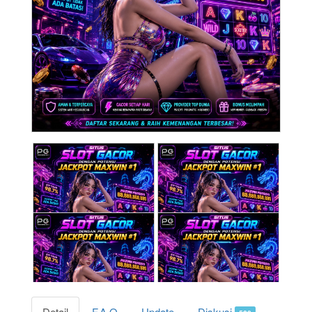
Detail
F.A.Q
Update
Diskusi