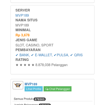
SERVER
MVP189
NAMA SITUS
MVP189
MINIMAL
Rp
3,678
JENIS GAME
SLOT, CASINO, SPORT
PEMBAYARAN
✔ BANK, ✔ E-WALLET, ✔PULSA, ✔ QRIS
RATING
★ ★ ★ ★ ★ 8.878,038 Pelanggan
MVP189
Lihat Profile
Chat Pelanggan
Semua Produk
678303
Jumlah Pelanggan