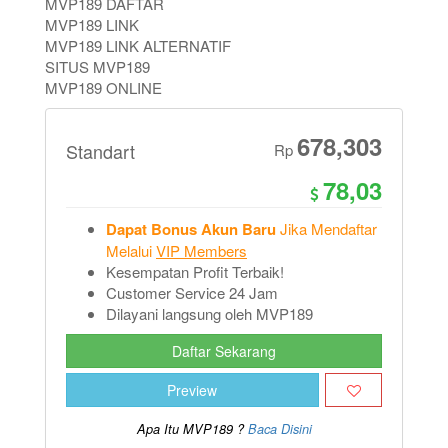
MVP189 DAFTAR
MVP189 LINK
MVP189 LINK ALTERNATIF
SITUS MVP189
MVP189 ONLINE
678,303
Standart
Rp
78,03
Dapat Bonus Akun Baru
Jika Mendaftar
Melalui
VIP Members
Kesempatan Profit Terbaik!
Customer Service 24 Jam
Dilayani langsung oleh MVP189
Daftar Sekarang
Preview
Apa Itu MVP189 ?
Baca Disini