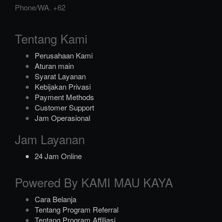
Phone/WA.
+62
Tentang Kami
Perusahaan Kami
Aturan main
Syarat Layanan
Kebijakan Privasi
Payment Methods
Customer Support
Jam Operasional
Jam Layanan
24 Jam Online
Powered By KAMI MAU KAYA
Cara Belanja
Tentang Program Referral
Tentang Program Affiliasi