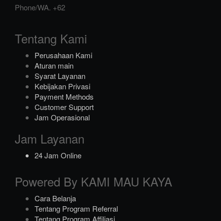
Phone/WA.
+62
Tentang Kami
Perusahaan Kami
Aturan main
Syarat Layanan
Kebijakan Privasi
Payment Methods
Customer Support
Jam Operasional
Jam Layanan
24 Jam Online
Powered By KAMI MAU KAYA
Cara Belanja
Tentang Program Referral
Tentang Program Affiliasi