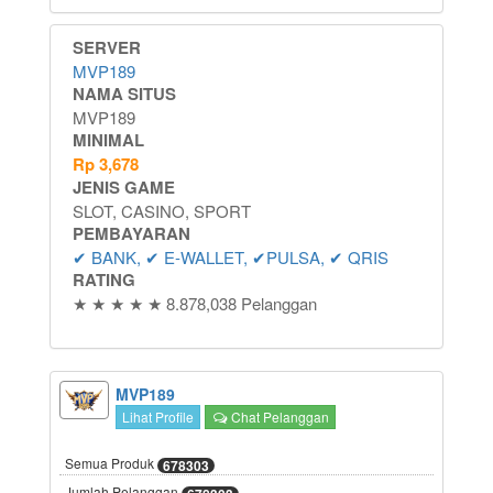
SERVER
MVP189
NAMA SITUS
MVP189
MINIMAL
Rp
3,678
JENIS GAME
SLOT, CASINO, SPORT
PEMBAYARAN
✔ BANK, ✔ E-WALLET, ✔PULSA, ✔ QRIS
RATING
★ ★ ★ ★ ★ 8.878,038 Pelanggan
MVP189
Lihat Profile
Chat Pelanggan
Semua Produk
678303
Jumlah Pelanggan