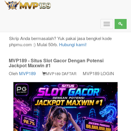
MVP189 - Situs Slot Gacor Dengan Potensi Jackpot
Maxwin #1
Toggle
navigation
Skrip Anda bermasalah? Yuk pakai jasa bengkel kode
phpmu.com :) Mulai 50rb.
Hubungi kami!
MVP189 - Situs Slot Gacor Dengan Potensi
Jackpot Maxwin #1
Oleh
MVP189
MVP189 LOGIN
MVP189 DAFTAR