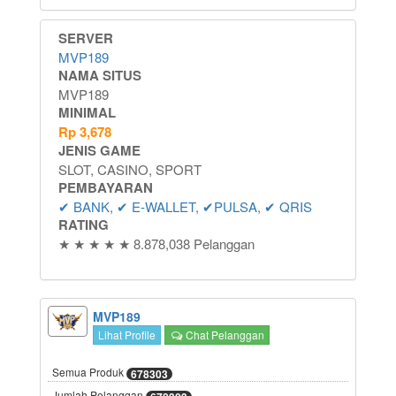
SERVER
MVP189
NAMA SITUS
MVP189
MINIMAL
Rp
3,678
JENIS GAME
SLOT, CASINO, SPORT
PEMBAYARAN
✔ BANK, ✔ E-WALLET, ✔PULSA, ✔ QRIS
RATING
★ ★ ★ ★ ★ 8.878,038 Pelanggan
MVP189
Lihat Profile
Chat Pelanggan
Semua Produk
678303
Jumlah Pelanggan