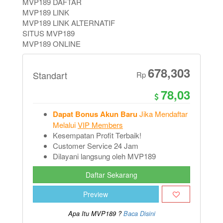
MVP189 DAFTAR
MVP189 LINK
MVP189 LINK ALTERNATIF
SITUS MVP189
MVP189 ONLINE
678,303
Standart
Rp
78,03
Dapat Bonus Akun Baru
Jika Mendaftar
Melalui
VIP Members
Kesempatan Profit Terbaik!
Customer Service 24 Jam
Dilayani langsung oleh MVP189
Daftar Sekarang
Preview
Apa Itu MVP189 ?
Baca Disini