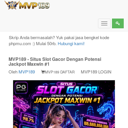
MVP189 - Situs Slot Gacor Dengan Potensi Jackpot
Maxwin #1
Toggle
navigation
Skrip Anda bermasalah? Yuk pakai jasa bengkel kode
phpmu.com :) Mulai 50rb.
Hubungi kami!
MVP189 - Situs Slot Gacor Dengan Potensi
Jackpot Maxwin #1
Oleh
MVP189
MVP189 LOGIN
MVP189 DAFTAR