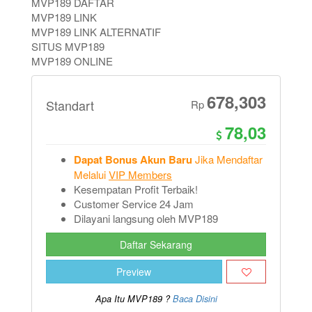
MVP189 DAFTAR
MVP189 LINK
MVP189 LINK ALTERNATIF
SITUS MVP189
MVP189 ONLINE
678,303
Standart
Rp
78,03
Dapat Bonus Akun Baru
Jika Mendaftar
Melalui
VIP Members
Kesempatan Profit Terbaik!
Customer Service 24 Jam
Dilayani langsung oleh MVP189
Daftar Sekarang
Preview
Apa Itu MVP189 ?
Baca Disini