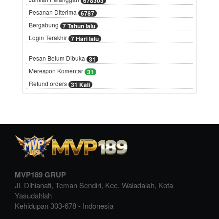
678303
Pesanan Diterima
6787
Bergabung
7 Tahun lalu
Login Terakhir
7 Hari lalu
Pesan Belum Dibuka
31
Merespon Komentar
31
Refund orders
31 Kali
MVP189 GRUP
Jl. Dihianati, Teman Sendiri, Kec. Waladalah, Kota
Yasudahlah
Kehidupan
303-678
-
Indonesia