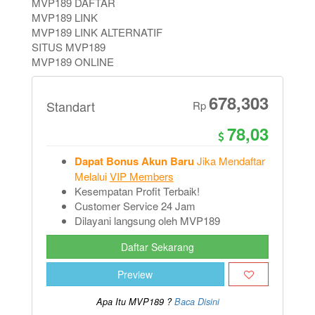
MVP189 DAFTAR
MVP189 LINK
MVP189 LINK ALTERNATIF
SITUS MVP189
MVP189 ONLINE
678,303
Standart
Rp
78,03
Dapat Bonus Akun Baru
Jika Mendaftar
Melalui
VIP Members
Kesempatan Profit Terbaik!
Customer Service 24 Jam
Dilayani langsung oleh MVP189
Daftar Sekarang
Preview
Apa Itu MVP189 ?
Baca Disini