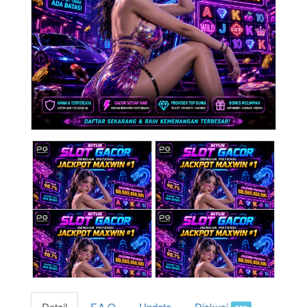
Detail
F.A.Q
Update
Diskusi