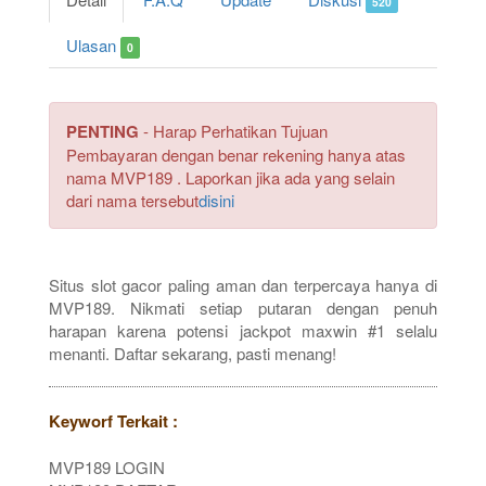
520
Ulasan
0
PENTING
- Harap Perhatikan Tujuan
Pembayaran dengan benar rekening hanya atas
nama MVP189 . Laporkan jika ada yang selain
dari nama tersebut
disini
Situs slot gacor paling aman dan terpercaya hanya di
MVP189. Nikmati setiap putaran dengan penuh
harapan karena potensi jackpot maxwin #1 selalu
menanti. Daftar sekarang, pasti menang!
Keyworf Terkait :
MVP189 LOGIN