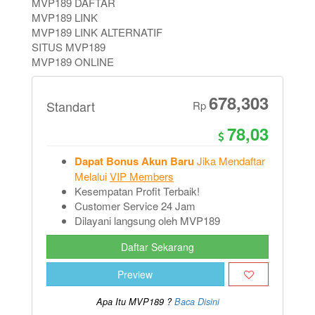
MVP189 DAFTAR
MVP189 LINK
MVP189 LINK ALTERNATIF
SITUS MVP189
MVP189 ONLINE
678,303
Standart
Rp
78,03
Dapat Bonus Akun Baru
Jika Mendaftar
Melalui
VIP Members
Kesempatan Profit Terbaik!
Customer Service 24 Jam
Dilayani langsung oleh MVP189
Daftar Sekarang
Preview
Apa Itu MVP189 ?
Baca Disini