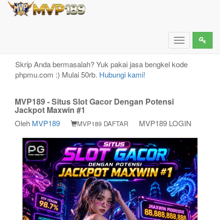
MVP189 - Situs Slot Gacor Dengan Potensi Jackpot
Maxwin #1
Toggle
navigation
Skrip Anda bermasalah? Yuk pakai jasa bengkel kode
phpmu.com :) Mulai 50rb.
Hubungi kami!
MVP189 - Situs Slot Gacor Dengan Potensi
Jackpot Maxwin #1
Oleh
MVP189
MVP189 LOGIN
MVP189 DAFTAR