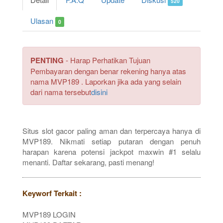
520
Ulasan
0
PENTING
- Harap Perhatikan Tujuan
Pembayaran dengan benar rekening hanya atas
nama MVP189 . Laporkan jika ada yang selain
dari nama tersebut
disini
Situs slot gacor paling aman dan terpercaya hanya di
MVP189. Nikmati setiap putaran dengan penuh
harapan karena potensi jackpot maxwin #1 selalu
menanti. Daftar sekarang, pasti menang!
Keyworf Terkait :
MVP189 LOGIN