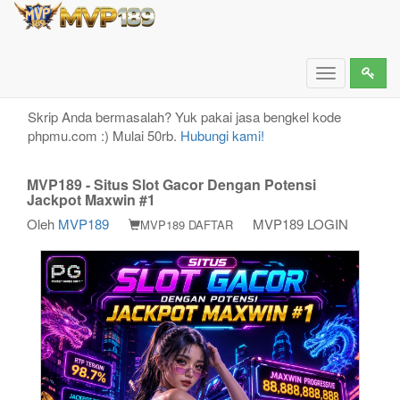
MVP189 - Situs Slot Gacor Dengan Potensi Jackpot
Maxwin #1
Toggle
navigation
Skrip Anda bermasalah? Yuk pakai jasa bengkel kode
phpmu.com :) Mulai 50rb.
Hubungi kami!
MVP189 - Situs Slot Gacor Dengan Potensi
Jackpot Maxwin #1
Oleh
MVP189
MVP189 LOGIN
MVP189 DAFTAR