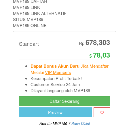
MVP189 DAFTAR
MVP189 LINK
MVP189 LINK ALTERNATIF
SITUS MVP189
MVP189 ONLINE
678,303
Standart
Rp
78,03
Dapat Bonus Akun Baru
Jika Mendaftar
Melalui
VIP Members
Kesempatan Profit Terbaik!
Customer Service 24 Jam
Dilayani langsung oleh MVP189
Daftar Sekarang
Preview
Apa Itu MVP189 ?
Baca Disini