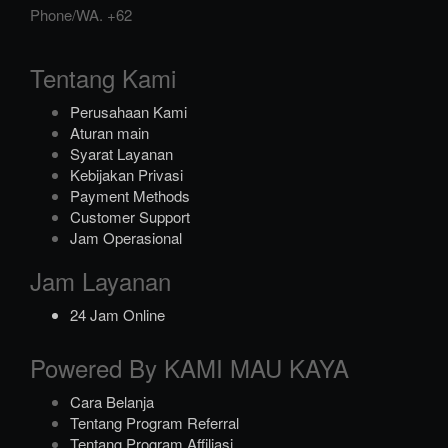
Phone/WA.
+62
Tentang Kami
Perusahaan Kami
Aturan main
Syarat Layanan
Kebijakan Privasi
Payment Methods
Customer Support
Jam Operasional
Jam Layanan
24 Jam Online
Powered By KAMI MAU KAYA
Cara Belanja
Tentang Program Referral
Tentang Program Affiliasi