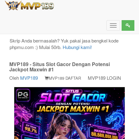
MVP189 - Situs Slot Gacor Dengan Potensi Jackpot
Maxwin #1
Toggle
navigation
Skrip Anda bermasalah? Yuk pakai jasa bengkel kode
phpmu.com :) Mulai 50rb.
Hubungi kami!
MVP189 - Situs Slot Gacor Dengan Potensi
Jackpot Maxwin #1
Oleh
MVP189
MVP189 LOGIN
MVP189 DAFTAR