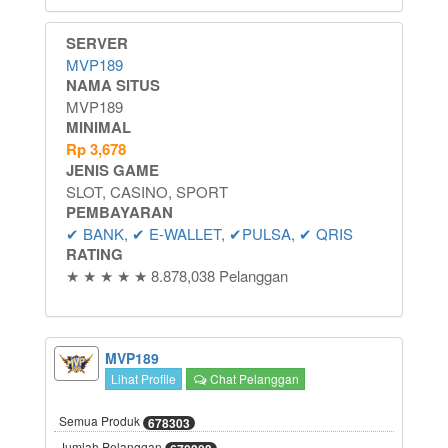
SERVER
MVP189
NAMA SITUS
MVP189
MINIMAL
Rp
3,678
JENIS GAME
SLOT, CASINO, SPORT
PEMBAYARAN
✔ BANK, ✔ E-WALLET, ✔PULSA, ✔ QRIS
RATING
★ ★ ★ ★ ★ 8.878,038 Pelanggan
MVP189
Lihat Profile
Chat Pelanggan
Semua Produk
678303
Jumlah Pelanggan