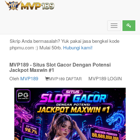
MVP189 - Situs Slot Gacor Dengan Potensi Jackpot
Maxwin #1
Toggle
navigation
Skrip Anda bermasalah? Yuk pakai jasa bengkel kode
phpmu.com :) Mulai 50rb.
Hubungi kami!
MVP189 - Situs Slot Gacor Dengan Potensi
Jackpot Maxwin #1
Oleh
MVP189
MVP189 LOGIN
MVP189 DAFTAR