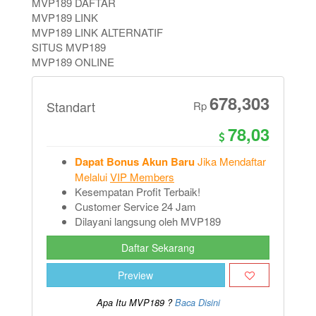
MVP189 DAFTAR
MVP189 LINK
MVP189 LINK ALTERNATIF
SITUS MVP189
MVP189 ONLINE
678,303
Standart
Rp
78,03
Dapat Bonus Akun Baru
Jika Mendaftar
Melalui
VIP Members
Kesempatan Profit Terbaik!
Customer Service 24 Jam
Dilayani langsung oleh MVP189
Daftar Sekarang
Preview
Apa Itu MVP189 ?
Baca Disini