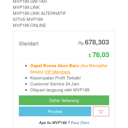
MVP189 DAFTAR
MVP189 LINK
MVP189 LINK ALTERNATIF
SITUS MVP189
MVP189 ONLINE
678,303
Standart
Rp
78,03
Dapat Bonus Akun Baru
Jika Mendaftar
Melalui
VIP Members
Kesempatan Profit Terbaik!
Customer Service 24 Jam
Dilayani langsung oleh MVP189
Daftar Sekarang
Preview
Apa Itu MVP189 ?
Baca Disini