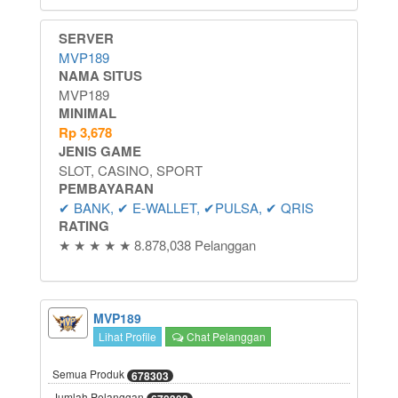
SERVER
MVP189
NAMA SITUS
MVP189
MINIMAL
Rp
3,678
JENIS GAME
SLOT, CASINO, SPORT
PEMBAYARAN
✔ BANK, ✔ E-WALLET, ✔PULSA, ✔ QRIS
RATING
★ ★ ★ ★ ★ 8.878,038 Pelanggan
MVP189
Lihat Profile
Chat Pelanggan
Semua Produk
678303
Jumlah Pelanggan