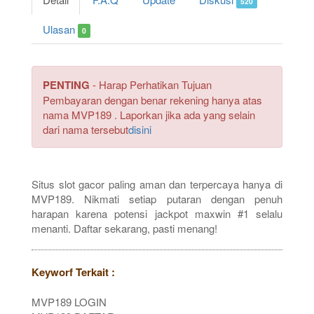
520
Ulasan
0
PENTING
- Harap Perhatikan Tujuan
Pembayaran dengan benar rekening hanya atas
nama MVP189 . Laporkan jika ada yang selain
dari nama tersebut
disini
Situs slot gacor paling aman dan terpercaya hanya di
MVP189. Nikmati setiap putaran dengan penuh
harapan karena potensi jackpot maxwin #1 selalu
menanti. Daftar sekarang, pasti menang!
Keyworf Terkait :
MVP189 LOGIN