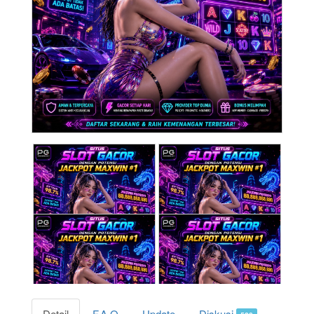
Detail
F.A.Q
Update
Diskusi