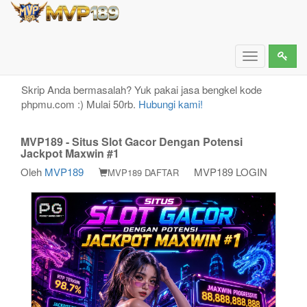
MVP189 - Situs Slot Gacor Dengan Potensi Jackpot
Maxwin #1
Toggle
navigation
Skrip Anda bermasalah? Yuk pakai jasa bengkel kode
phpmu.com :) Mulai 50rb.
Hubungi kami!
MVP189 - Situs Slot Gacor Dengan Potensi
Jackpot Maxwin #1
Oleh
MVP189
MVP189 LOGIN
MVP189 DAFTAR