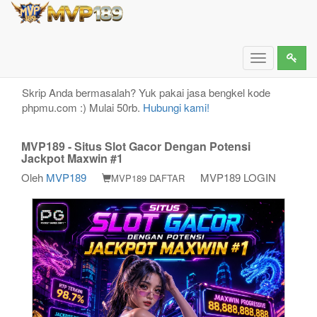
MVP189 - Situs Slot Gacor Dengan Potensi Jackpot
Maxwin #1
Toggle
navigation
Skrip Anda bermasalah? Yuk pakai jasa bengkel kode
phpmu.com :) Mulai 50rb.
Hubungi kami!
MVP189 - Situs Slot Gacor Dengan Potensi
Jackpot Maxwin #1
Oleh
MVP189
MVP189 LOGIN
MVP189 DAFTAR