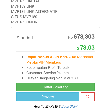
MVP189 DAFTAR
MVP189 LINK
MVP189 LINK ALTERNATIF
SITUS MVP189
MVP189 ONLINE
678,303
Standart
Rp
78,03
Dapat Bonus Akun Baru
Jika Mendaftar
Melalui
VIP Members
Kesempatan Profit Terbaik!
Customer Service 24 Jam
Dilayani langsung oleh MVP189
Daftar Sekarang
Preview
Apa Itu MVP189 ?
Baca Disini