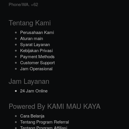
Phone/WA.
+62
Tentang Kami
Perusahaan Kami
Aturan main
Syarat Layanan
Kebijakan Privasi
Payment Methods
Customer Support
Jam Operasional
Jam Layanan
24 Jam Online
Powered By KAMI MAU KAYA
Cara Belanja
Tentang Program Referral
Tentang Program Affiliasi