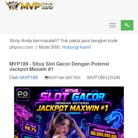
MVP189 - Situs Slot Gacor Dengan Potensi Jackpot
Maxwin #1
Toggle
navigation
Skrip Anda bermasalah? Yuk pakai jasa bengkel kode
phpmu.com :) Mulai 50rb.
Hubungi kami!
MVP189 - Situs Slot Gacor Dengan Potensi
Jackpot Maxwin #1
Oleh
MVP189
MVP189 LOGIN
MVP189 DAFTAR