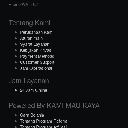
Phone/WA.
+62
Tentang Kami
Perusahaan Kami
Aturan main
Syarat Layanan
Kebijakan Privasi
Payment Methods
Customer Support
Jam Operasional
Jam Layanan
24 Jam Online
Powered By KAMI MAU KAYA
Cara Belanja
Tentang Program Referral
Tentang Program Affiliasi