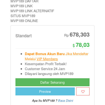
MVP189 DAFTAR
MVP189 LINK
MVP189 LINK ALTERNATIF
SITUS MVP189
MVP189 ONLINE
678,303
Standart
Rp
78,03
Dapat Bonus Akun Baru
Jika Mendaftar
Melalui
VIP Members
Kesempatan Profit Terbaik!
Customer Service 24 Jam
Dilayani langsung oleh MVP189
Daftar Sekarang
Preview
Apa Itu MVP189 ?
Baca Disini