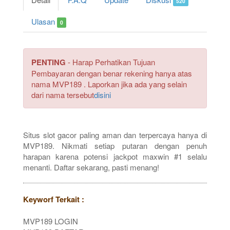
520
Ulasan
0
PENTING
- Harap Perhatikan Tujuan
Pembayaran dengan benar rekening hanya atas
nama MVP189 . Laporkan jika ada yang selain
dari nama tersebut
disini
Situs slot gacor paling aman dan terpercaya hanya di
MVP189. Nikmati setiap putaran dengan penuh
harapan karena potensi jackpot maxwin #1 selalu
menanti. Daftar sekarang, pasti menang!
Keyworf Terkait :
MVP189 LOGIN