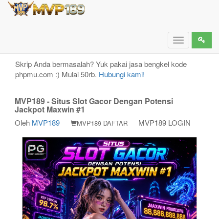
MVP189 - Situs Slot Gacor Dengan Potensi Jackpot
Maxwin #1
Toggle
navigation
Skrip Anda bermasalah? Yuk pakai jasa bengkel kode
phpmu.com :) Mulai 50rb.
Hubungi kami!
MVP189 - Situs Slot Gacor Dengan Potensi
Jackpot Maxwin #1
Oleh
MVP189
MVP189 LOGIN
MVP189 DAFTAR