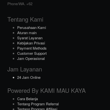
Phone/WA.
+62
Tentang Kami
Perusahaan Kami
Aturan main
Syarat Layanan
Kebijakan Privasi
Payment Methods
Customer Support
Jam Operasional
Jam Layanan
24 Jam Online
Powered By KAMI MAU KAYA
Cara Belanja
Tentang Program Referral
Tentang Program Affiliasi