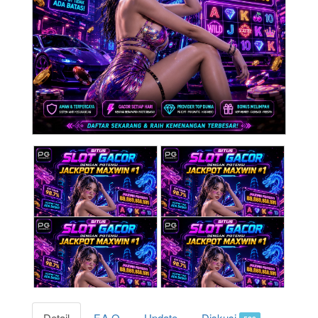
Detail
F.A.Q
Update
Diskusi