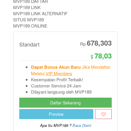
MVP189 DAFTAR
MVP189 LINK
MVP189 LINK ALTERNATIF
SITUS MVP189
MVP189 ONLINE
678,303
Standart
Rp
78,03
Dapat Bonus Akun Baru
Jika Mendaftar
Melalui
VIP Members
Kesempatan Profit Terbaik!
Customer Service 24 Jam
Dilayani langsung oleh MVP189
Daftar Sekarang
Preview
Apa Itu MVP189 ?
Baca Disini