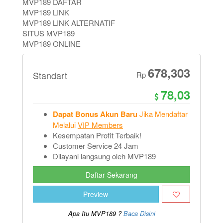
MVP189 DAFTAR
MVP189 LINK
MVP189 LINK ALTERNATIF
SITUS MVP189
MVP189 ONLINE
678,303
Standart
Rp
78,03
Dapat Bonus Akun Baru
Jika Mendaftar
Melalui
VIP Members
Kesempatan Profit Terbaik!
Customer Service 24 Jam
Dilayani langsung oleh MVP189
Daftar Sekarang
Preview
Apa Itu MVP189 ?
Baca Disini