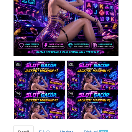
Detail
F.A.Q
Update
Diskusi