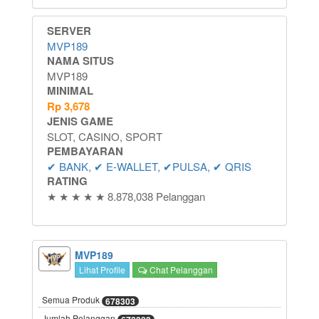
SERVER
MVP189
NAMA SITUS
MVP189
MINIMAL
Rp
3,678
JENIS GAME
SLOT, CASINO, SPORT
PEMBAYARAN
✔ BANK, ✔ E-WALLET, ✔PULSA, ✔ QRIS
RATING
★ ★ ★ ★ ★ 8.878,038 Pelanggan
MVP189
Lihat Profile
Chat Pelanggan
Semua Produk
678303
Jumlah Pelanggan