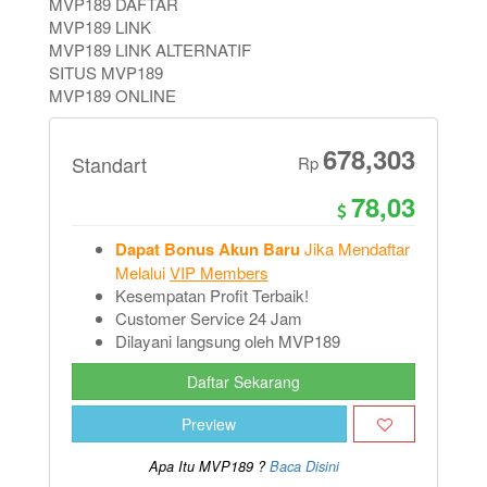
MVP189 DAFTAR
MVP189 LINK
MVP189 LINK ALTERNATIF
SITUS MVP189
MVP189 ONLINE
678,303
Standart
Rp
78,03
Dapat Bonus Akun Baru
Jika Mendaftar
Melalui
VIP Members
Kesempatan Profit Terbaik!
Customer Service 24 Jam
Dilayani langsung oleh MVP189
Daftar Sekarang
Preview
Apa Itu MVP189 ?
Baca Disini