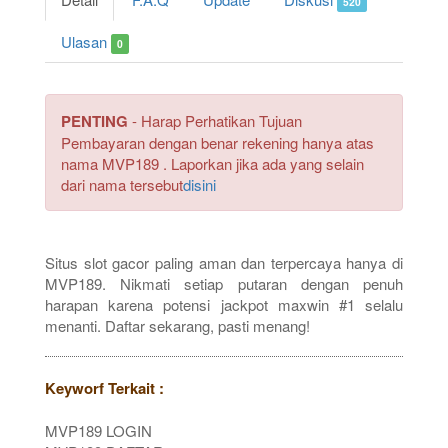
520
Ulasan
0
PENTING
- Harap Perhatikan Tujuan
Pembayaran dengan benar rekening hanya atas
nama MVP189 . Laporkan jika ada yang selain
dari nama tersebut
disini
Situs slot gacor paling aman dan terpercaya hanya di
MVP189. Nikmati setiap putaran dengan penuh
harapan karena potensi jackpot maxwin #1 selalu
menanti. Daftar sekarang, pasti menang!
Keyworf Terkait :
MVP189 LOGIN