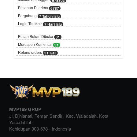
678303
Pesanan Diterima
6787
Bergabung
7 Tahun lalu
Login Terakhir
7 Hari lalu
Pesan Belum Dibuka
31
Merespon Komentar
31
Refund orders
31 Kali
MVP189 GRUP
Jl. Dihianati, Teman Sendiri, Kec. Waladalah, Kota
Yasudahlah
Kehidupan
303-678
-
Indonesia