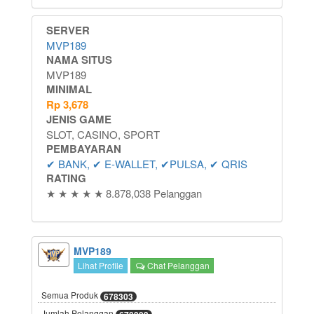
SERVER
MVP189
NAMA SITUS
MVP189
MINIMAL
Rp
3,678
JENIS GAME
SLOT, CASINO, SPORT
PEMBAYARAN
✔ BANK, ✔ E-WALLET, ✔PULSA, ✔ QRIS
RATING
★ ★ ★ ★ ★ 8.878,038 Pelanggan
MVP189
Lihat Profile
Chat Pelanggan
Semua Produk
678303
Jumlah Pelanggan