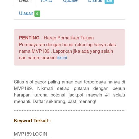
520
Ulasan
0
PENTING
- Harap Perhatikan Tujuan
Pembayaran dengan benar rekening hanya atas
nama MVP189 . Laporkan jika ada yang selain
dari nama tersebut
disini
Situs slot gacor paling aman dan terpercaya hanya di
MVP189. Nikmati setiap putaran dengan penuh
harapan karena potensi jackpot maxwin #1 selalu
menanti. Daftar sekarang, pasti menang!
Keyworf Terkait :
MVP189 LOGIN