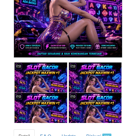
Detail
F.A.Q
Update
Diskusi