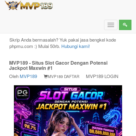
MVP189 - Situs Slot Gacor Dengan Potensi Jackpot
Maxwin #1
Toggle
navigation
Skrip Anda bermasalah? Yuk pakai jasa bengkel kode
phpmu.com :) Mulai 50rb.
Hubungi kami!
MVP189 - Situs Slot Gacor Dengan Potensi
Jackpot Maxwin #1
Oleh
MVP189
MVP189 LOGIN
MVP189 DAFTAR