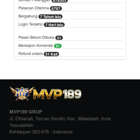
678303
Pesanan Diterima
6787
Bergabung
7 Tahun lalu
Login Terakhir
7 Hari lalu
Pesan Belum Dibuka
31
Merespon Komentar
31
Refund orders
31 Kali
MVP189 GRUP
Jl. Dihianati, Teman Sendiri, Kec. Waladalah, Kota
Yasudahlah
Kehidupan
303-678
-
Indonesia