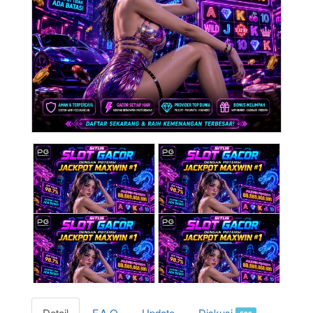
Detail
F.A.Q
Update
Diskusi