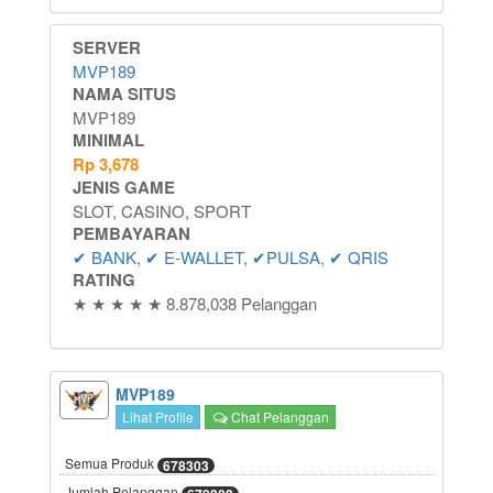
SERVER
MVP189
NAMA SITUS
MVP189
MINIMAL
Rp
3,678
JENIS GAME
SLOT, CASINO, SPORT
PEMBAYARAN
✔ BANK, ✔ E-WALLET, ✔PULSA, ✔ QRIS
RATING
★ ★ ★ ★ ★ 8.878,038 Pelanggan
MVP189
Lihat Profile
Chat Pelanggan
Semua Produk
678303
Jumlah Pelanggan