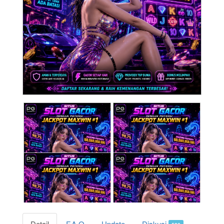
Detail
F.A.Q
Update
Diskusi