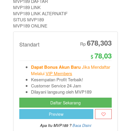
MVP189 DAFTAR
MVP189 LINK
MVP189 LINK ALTERNATIF
SITUS MVP189
MVP189 ONLINE
678,303
Standart
Rp
78,03
Dapat Bonus Akun Baru
Jika Mendaftar
Melalui
VIP Members
Kesempatan Profit Terbaik!
Customer Service 24 Jam
Dilayani langsung oleh MVP189
Daftar Sekarang
Preview
Apa Itu MVP189 ?
Baca Disini