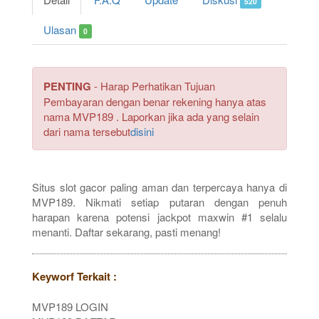
520
Ulasan
0
PENTING
- Harap Perhatikan Tujuan
Pembayaran dengan benar rekening hanya atas
nama MVP189 . Laporkan jika ada yang selain
dari nama tersebut
disini
Situs slot gacor paling aman dan terpercaya hanya di
MVP189. Nikmati setiap putaran dengan penuh
harapan karena potensi jackpot maxwin #1 selalu
menanti. Daftar sekarang, pasti menang!
Keyworf Terkait :
MVP189 LOGIN