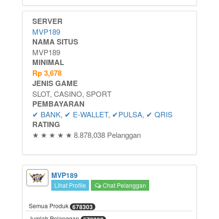
SERVER
MVP189
NAMA SITUS
MVP189
MINIMAL
Rp
3,678
JENIS GAME
SLOT, CASINO, SPORT
PEMBAYARAN
✔ BANK, ✔ E-WALLET, ✔PULSA, ✔ QRIS
RATING
★ ★ ★ ★ ★ 8.878,038 Pelanggan
MVP189
Lihat Profile
Chat Pelanggan
Semua Produk
678303
Jumlah Pelanggan