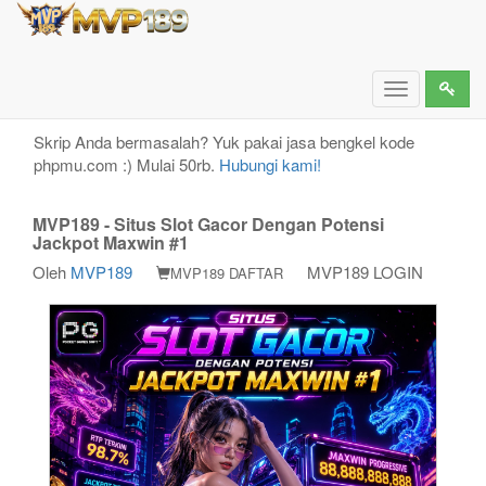
MVP189 - Situs Slot Gacor Dengan Potensi Jackpot
Maxwin #1
Toggle
navigation
Skrip Anda bermasalah? Yuk pakai jasa bengkel kode
phpmu.com :) Mulai 50rb.
Hubungi kami!
MVP189 - Situs Slot Gacor Dengan Potensi
Jackpot Maxwin #1
Oleh
MVP189
MVP189 LOGIN
MVP189 DAFTAR