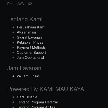
Phone/WA.
+62
Tentang Kami
Perusahaan Kami
Aturan main
Syarat Layanan
Kebijakan Privasi
Payment Methods
Customer Support
Jam Operasional
Jam Layanan
24 Jam Online
Powered By KAMI MAU KAYA
Cara Belanja
Tentang Program Referral
Tentang Program Affiliasi