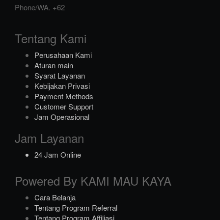
Phone/WA.
+62
Tentang Kami
Perusahaan Kami
Aturan main
Syarat Layanan
Kebijakan Privasi
Payment Methods
Customer Support
Jam Operasional
Jam Layanan
24 Jam Online
Powered By KAMI MAU KAYA
Cara Belanja
Tentang Program Referral
Tentang Program Affiliasi