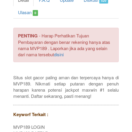
520
Ulasan
0
PENTING
- Harap Perhatikan Tujuan
Pembayaran dengan benar rekening hanya atas
nama MVP189 . Laporkan jika ada yang selain
dari nama tersebut
disini
Situs slot gacor paling aman dan terpercaya hanya di
MVP189. Nikmati setiap putaran dengan penuh
harapan karena potensi jackpot maxwin #1 selalu
menanti. Daftar sekarang, pasti menang!
Keyworf Terkait :
MVP189 LOGIN