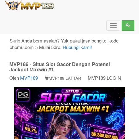
MVP189 - Situs Slot Gacor Dengan Potensi Jackpot
Maxwin #1
Toggle
navigation
Skrip Anda bermasalah? Yuk pakai jasa bengkel kode
phpmu.com :) Mulai 50rb.
Hubungi kami!
MVP189 - Situs Slot Gacor Dengan Potensi
Jackpot Maxwin #1
Oleh
MVP189
MVP189 LOGIN
MVP189 DAFTAR