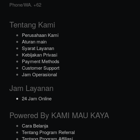
Phone/WA.
+62
Tentang Kami
Perusahaan Kami
Aturan main
Syarat Layanan
Kebijakan Privasi
Payment Methods
Customer Support
Jam Operasional
Jam Layanan
24 Jam Online
Powered By KAMI MAU KAYA
Cara Belanja
Tentang Program Referral
Tentang Program Affiliasi