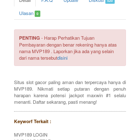
520
Ulasan
0
PENTING
- Harap Perhatikan Tujuan
Pembayaran dengan benar rekening hanya atas
nama MVP189 . Laporkan jika ada yang selain
dari nama tersebut
disini
Situs slot gacor paling aman dan terpercaya hanya di
MVP189. Nikmati setiap putaran dengan penuh
harapan karena potensi jackpot maxwin #1 selalu
menanti. Daftar sekarang, pasti menang!
Keyworf Terkait :
MVP189 LOGIN