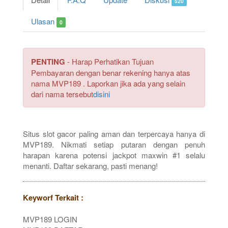
520
Ulasan
0
PENTING
- Harap Perhatikan Tujuan
Pembayaran dengan benar rekening hanya atas
nama MVP189 . Laporkan jika ada yang selain
dari nama tersebut
disini
Situs slot gacor paling aman dan terpercaya hanya di
MVP189. Nikmati setiap putaran dengan penuh
harapan karena potensi jackpot maxwin #1 selalu
menanti. Daftar sekarang, pasti menang!
Keyworf Terkait :
MVP189 LOGIN