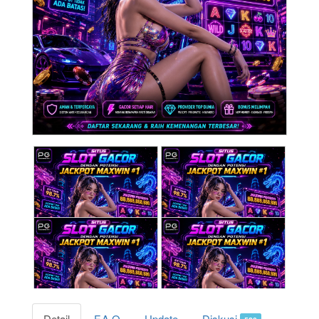
Detail
F.A.Q
Update
Diskusi