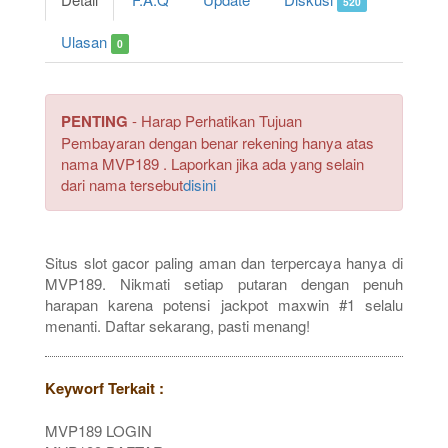
520
Ulasan
0
PENTING
- Harap Perhatikan Tujuan
Pembayaran dengan benar rekening hanya atas
nama MVP189 . Laporkan jika ada yang selain
dari nama tersebut
disini
Situs slot gacor paling aman dan terpercaya hanya di
MVP189. Nikmati setiap putaran dengan penuh
harapan karena potensi jackpot maxwin #1 selalu
menanti. Daftar sekarang, pasti menang!
Keyworf Terkait :
MVP189 LOGIN