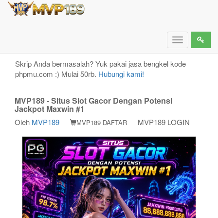
MVP189 - Situs Slot Gacor Dengan Potensi Jackpot
Maxwin #1
Toggle
navigation
Skrip Anda bermasalah? Yuk pakai jasa bengkel kode
phpmu.com :) Mulai 50rb.
Hubungi kami!
MVP189 - Situs Slot Gacor Dengan Potensi
Jackpot Maxwin #1
Oleh
MVP189
MVP189 LOGIN
MVP189 DAFTAR