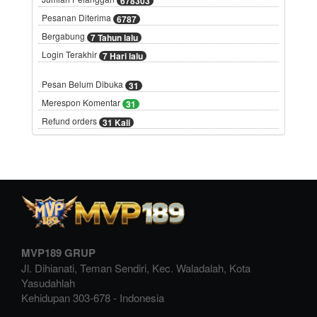
678303
Pesanan Diterima
6787
Bergabung
7 Tahun lalu
Login Terakhir
7 Hari lalu
Pesan Belum Dibuka
31
Merespon Komentar
31
Refund orders
31 Kali
MVP189 GRUP
Jl. Dihianati, Teman Sendiri, Kec. Waladalah, Kota
Yasudahlah
Kehidupan
303-678
-
Indonesia